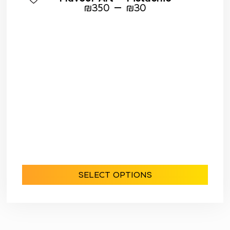
–
₪
350
₪
30
SELECT OPTIONS