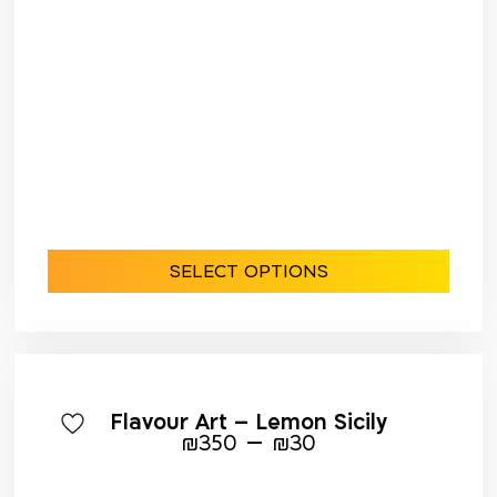
SELECT OPTIONS
Flavour Art – Lemon Sicily
–
₪
350
₪
30