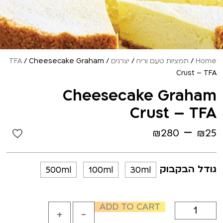
Home
/
תמציות טעם וריח
/
יצרנים
/
/ Cheesecake Graham
TFA
Crust – TFA
Cheesecake Graham
Crust – TFA
–
₪
280
₪
25
גודל הבקבוק
500ml
100ml
30ml
ADD TO CART
+
-