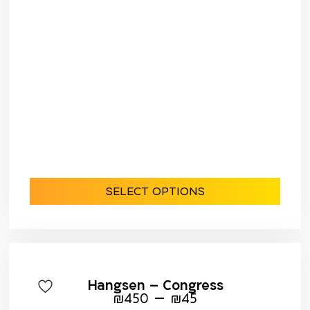
SELECT OPTIONS
Hangsen – Congress
–
₪
450
₪
45