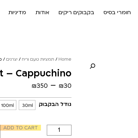
חומרי בסיס
בקבוקים ריקים
אודות
מדיניות
Home
/
תמציות טעם וריח
/
יצרנים
/
o
rt – Cappuchino
–
₪
350
₪
30
גודל הבקבוק
100ml
30ml
ADD TO CART