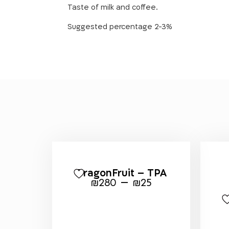
Taste of milk and coffee.
Suggested percentage 2-3%
DragonFruit – TPA
–
₪
280
₪
25