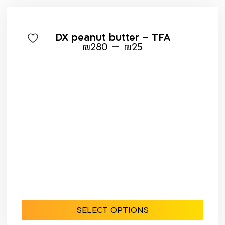
DX peanut butter – TFA
–
₪
280
₪
25
SELECT OPTIONS