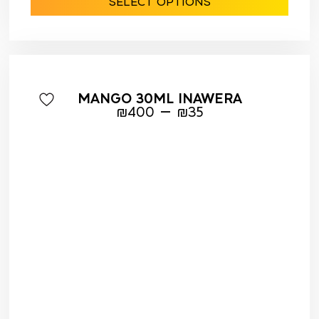
SELECT OPTIONS
MANGO 30ML INAWERA
–
₪
400
₪
35