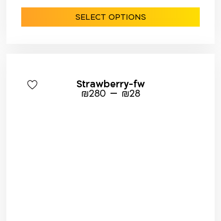
SELECT OPTIONS
Strawberry-fw
–
₪
280
₪
28