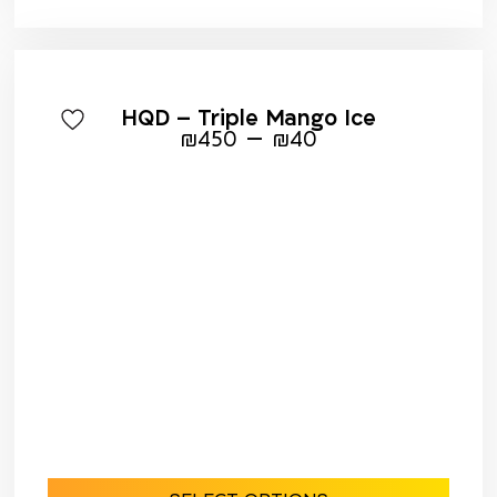
HQD – Triple Mango Ice
–
₪
450
₪
40