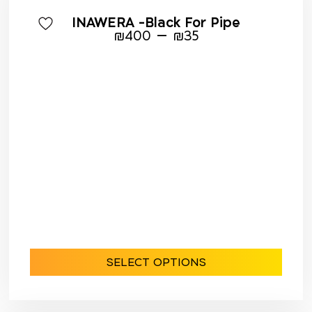
INAWERA -Black For Pipe
–
₪
400
₪
35
SELECT OPTIONS