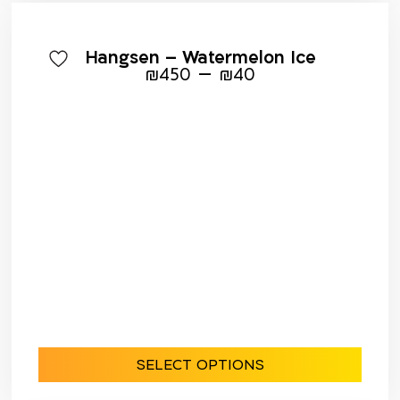
Hangsen – Watermelon Ice
–
₪
450
₪
40
SELECT OPTIONS