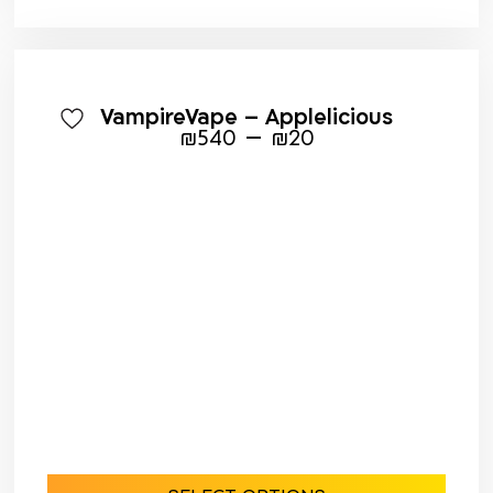
VampireVape – Applelicious
–
₪
540
₪
20