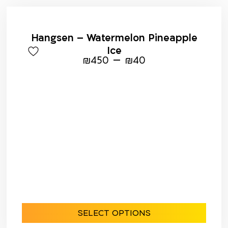
Hangsen – Watermelon Pineapple
Ice
–
₪
450
₪
40
SELECT OPTIONS