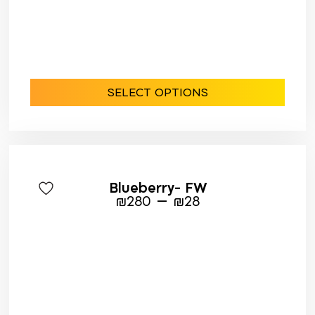
SELECT OPTIONS
Blueberry- FW
–
₪
280
₪
28