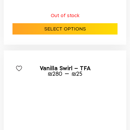
Out of stock
SELECT OPTIONS
Vanilla Swirl – TFA
–
₪
280
₪
25