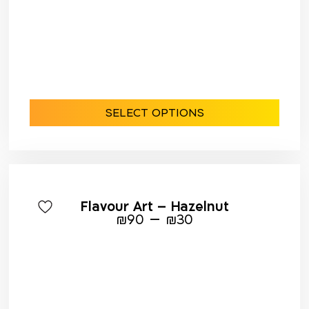
SELECT OPTIONS
Flavour Art – Hazelnut
–
₪
90
₪
30