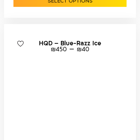
SELECT OPTIONS
HQD – Blue-Razz Ice
–
₪
450
₪
40