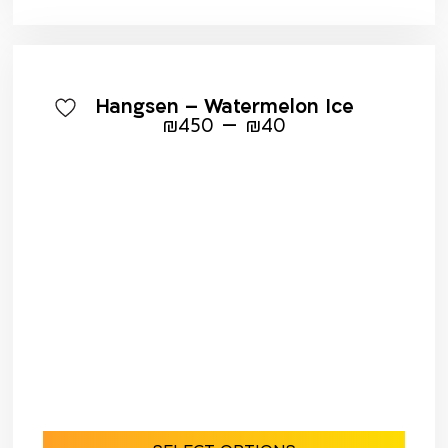
Hangsen – Watermelon Ice
–
₪
450
₪
40