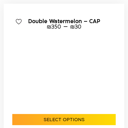
Double Watermelon – CAP
–
₪
350
₪
30
SELECT OPTIONS