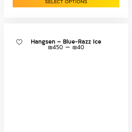
SELECT OPTIONS
Hangsen – Blue-Razz Ice
–
₪
450
₪
40