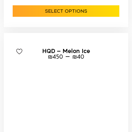
SELECT OPTIONS
HQD – Melon Ice
–
₪
450
₪
40