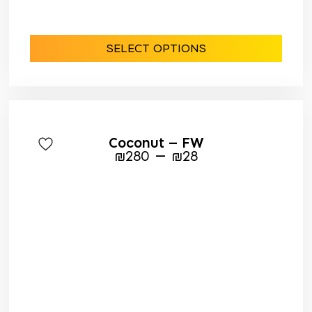
SELECT OPTIONS
Coconut – FW
–
₪
280
₪
28