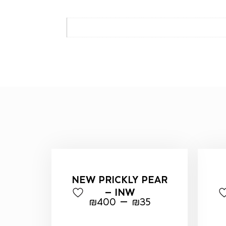
NEW PRICKLY PEAR
– INW
–
₪
400
₪
35