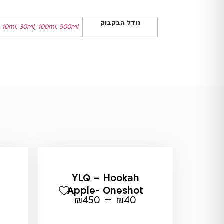
גודל הבקבוק
10ml
,
30ml
,
100ml
,
500ml
YLQ – Hookah
Apple- Oneshot
–
₪
450
₪
40