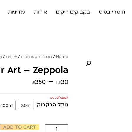
חומרי בסיס
בקבוקים ריקים
אודות
מדיניות
Home
/
תמציות טעם וריח
/
יצרנים
/
a
r Art – Zeppola
–
₪
350
₪
30
Out of stock
גודל הבקבוק
100ml
30ml
ADD TO CART