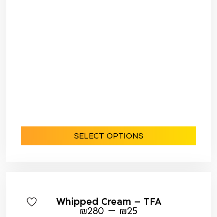
SELECT OPTIONS
Whipped Cream – TFA
–
₪
280
₪
25