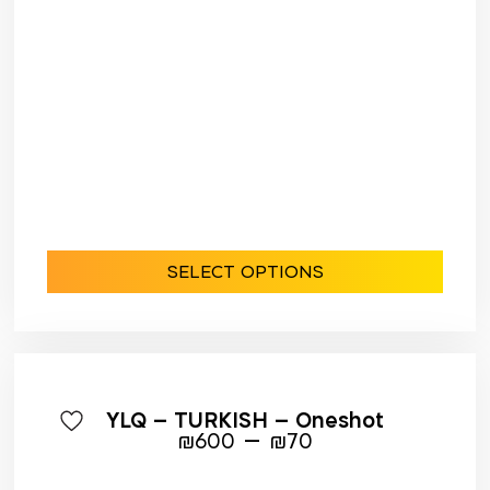
SELECT OPTIONS
YLQ – TURKISH – Oneshot
–
₪
600
₪
70