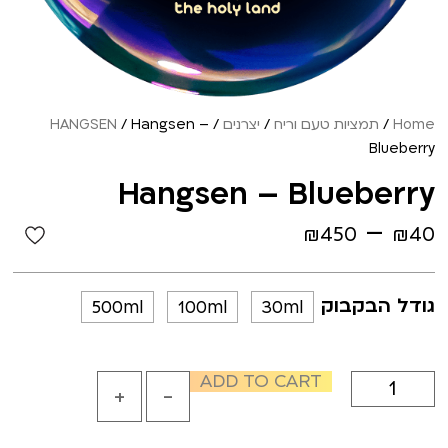
Home
/
תמציות טעם וריח
/
יצרנים
/
/ Hangsen –
HANGSEN
Blueberry
Hangsen – Blueberry
–
₪
450
₪
40
גודל הבקבוק
500ml
100ml
30ml
ADD TO CART
+
-