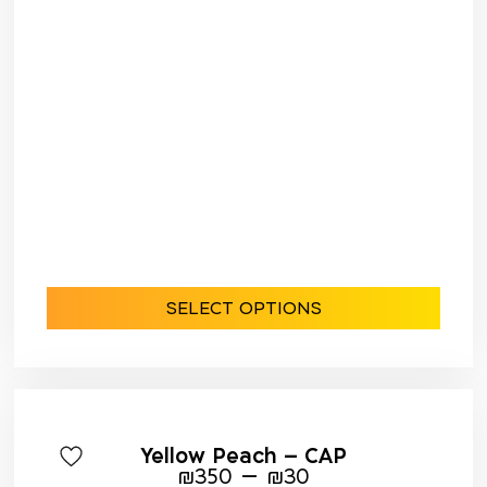
SELECT OPTIONS
Yellow Peach – CAP
–
₪
350
₪
30