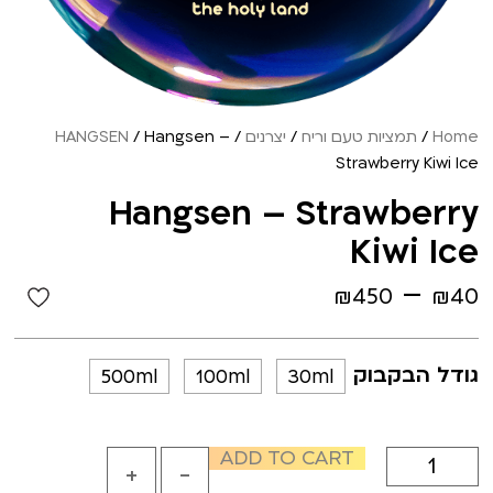
Home
/
תמציות טעם וריח
/
יצרנים
/
/ Hangsen –
HANGSEN
Strawberry Kiwi Ice
Hangsen – Strawberry
Kiwi Ice
–
₪
450
₪
40
גודל הבקבוק
500ml
100ml
30ml
ADD TO CART
+
-