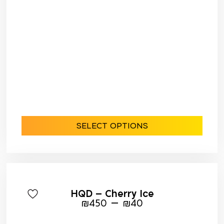
SELECT OPTIONS
HQD – Cherry Ice
–
₪
450
₪
40