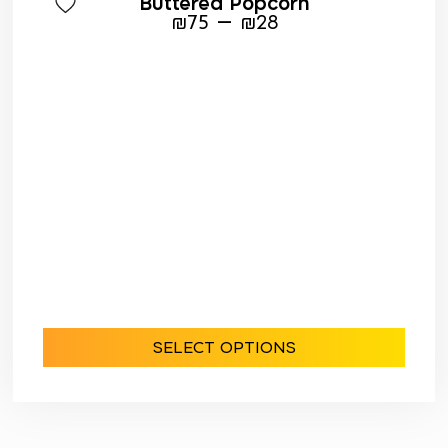
Buttered Popcorn
–
₪
75
₪
28
SELECT OPTIONS