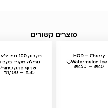
מוצרים קשורים
HQD – Cherry
בקבוק 100 מיל צ'
Watermelon Ice
גורילה מקורי בקבוק
–
₪
450
₪
40
שקוף פקק שחור
–
₪
1,100
₪
35