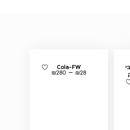
אבי
Cola-FW
–
₪
280
₪
28