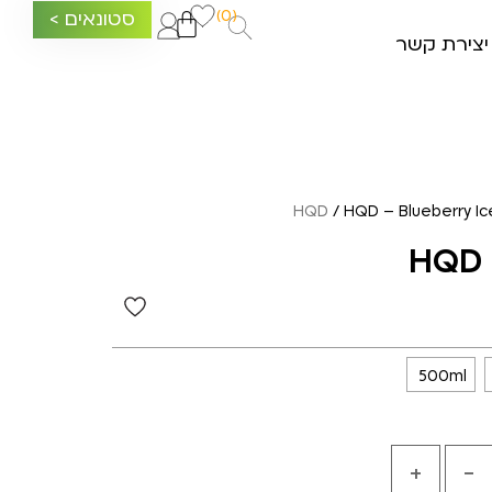
(0)
סטונאים >
יצירת קשר
HQD
/ HQD – Blueberry Ic
HQD 
500ml
+
-