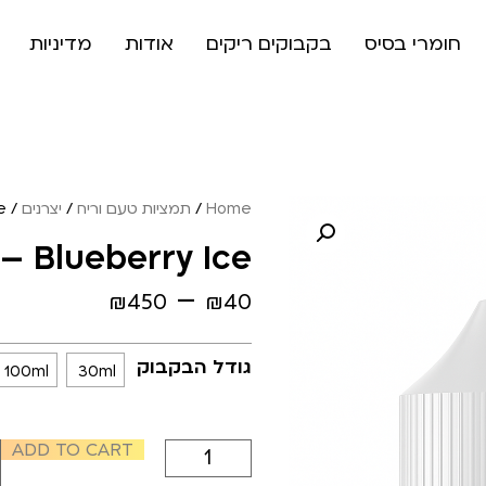
חומרי בסיס
בקבוקים ריקים
אודות
מדיניות
Home
/
תמציות טעם וריח
/
יצרנים
/
e
– Blueberry Ice
–
₪
450
₪
40
גודל הבקבוק
100ml
30ml
ADD TO CART