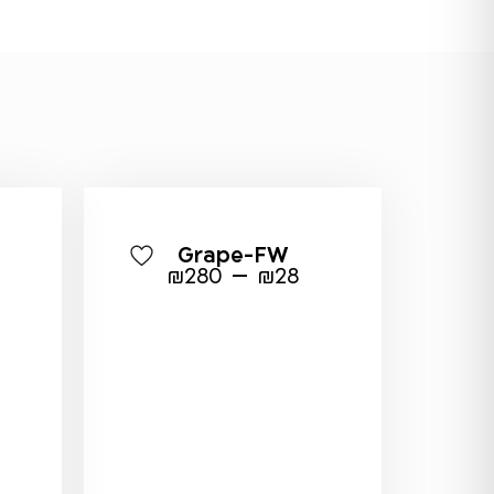
Grape-FW
–
₪
280
₪
28