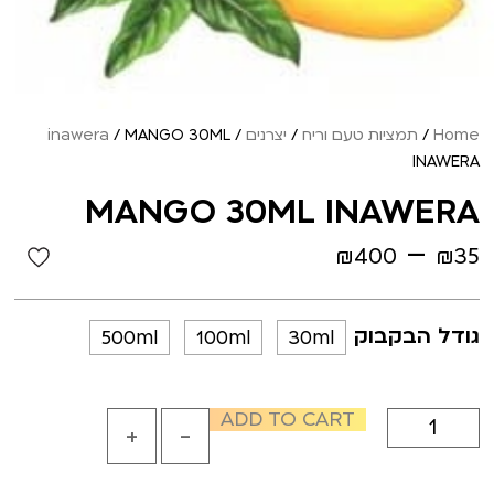
Home
/
תמציות טעם וריח
/
יצרנים
/
/ MANGO 30ML
inawera
INAWERA
MANGO 30ML INAWERA
–
₪
400
₪
35
גודל הבקבוק
500ml
100ml
30ml
ADD TO CART
+
-