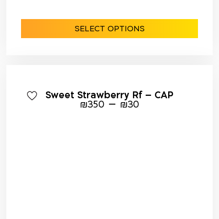
SELECT OPTIONS
Sweet Strawberry Rf – CAP
–
₪
350
₪
30