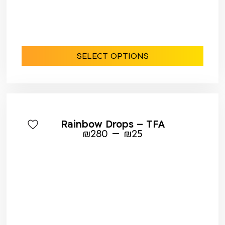
SELECT OPTIONS
Rainbow Drops – TFA
–
₪
280
₪
25