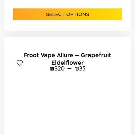
SELECT OPTIONS
Froot Vape Allure – Grapefruit
Eldelflower
–
₪
320
₪
35