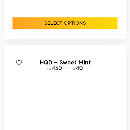
SELECT OPTIONS
HQD – Sweet Mint
–
₪
450
₪
40